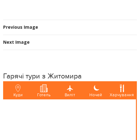
Previous Image
Next Image
Гарячі тури з Житомира
Куди
Готель
Виліт
Ночей
Харчування