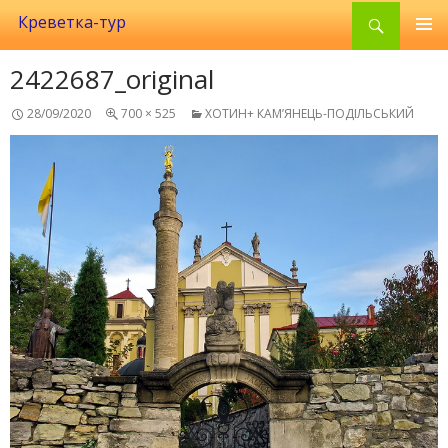
Search
Креветка-тур
SKIP
TO
2422687_original
CONTENT
28/09/2020
700 × 525
ХОТИН+ КАМ’ЯНЕЦЬ-ПОДІЛЬСЬКИЙ