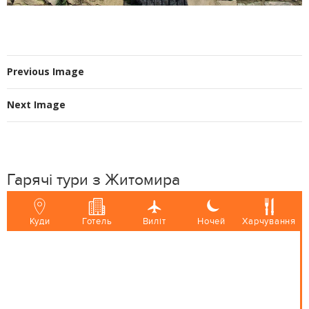
Previous Image
Next Image
Гарячі тури з Житомира
Куди
Готель
Виліт
Ночей
Харчування