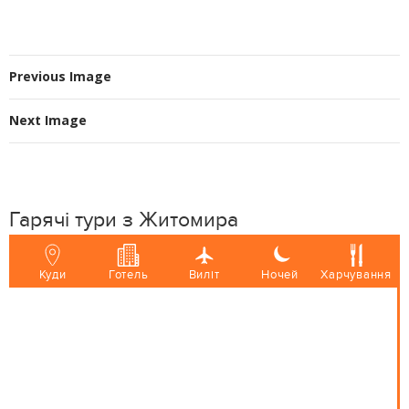
Previous Image
Next Image
Гарячі тури з Житомира
Куди
Готель
Виліт
Ночей
Харчування