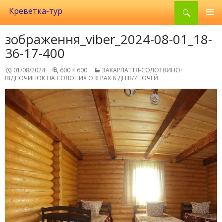
Search
Креветка-тур
SKIP
TO
зображення_viber_2024-08-01_18-
CONTENT
36-17-400
01/08/2024
600 × 600
ЗАКАРПАТТЯ-СОЛОТВИНО!
ВІДПОЧИНОК НА СОЛОНИХ ОЗЕРАХ 8 ДНІВ/7НОЧЕЙ