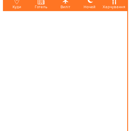
Куди
Готель
Виліт
Ночей
Харчування