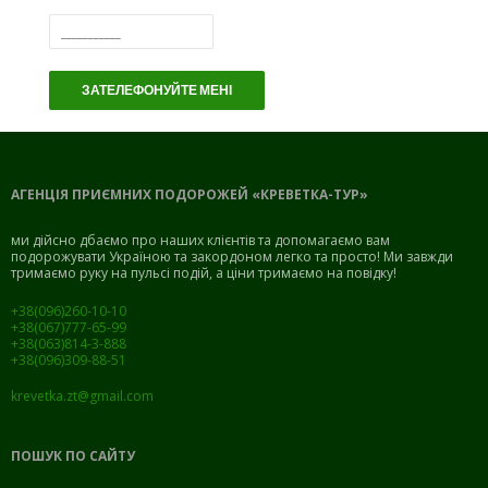
ЗАТЕЛЕФОНУЙТЕ МЕНІ
АГЕНЦІЯ ПРИЄМНИХ ПОДОРОЖЕЙ «КРЕВЕТКА-ТУР»
ми дійсно дбаємо про наших клієнтів та допомагаємо вам
подорожувати Україною та закордоном легко та просто! Ми завжди
тримаємо руку на пульсі подій, а ціни тримаємо на повідку!
+38(096)260-10-10
+38(067)777-65-99
+38(063)814-3-888
+38(096)309-88-51
krevetka.zt@gmail.com
ПОШУК ПО САЙТУ