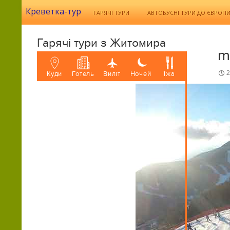
Search
SKIP TO CONTENT
Креветка-тур
ГАРЯЧІ ТУРИ
АВТОБУСНI ТУРИ ДО ЄВРОП
Гарячі тури з Житомира
m
2
Куди
Готель
Виліт
Ночей
Їжа